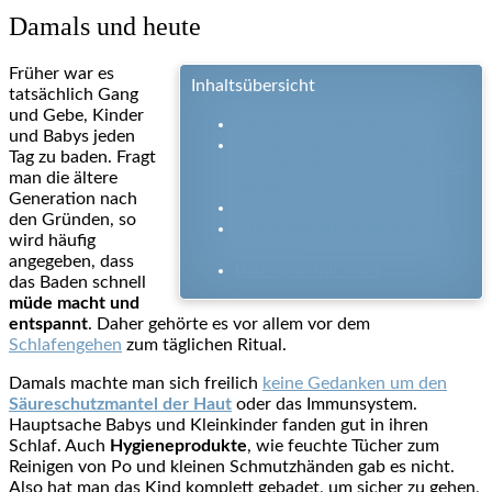
Damals und heute
Früher war es
Inhaltsübersicht
tatsächlich Gang
und Gebe, Kinder
Damals und heute
und Babys jeden
Kinder, Eltern und Hygiene -
Tag zu baden. Fragt
Wie oft sollte man Kleinkinder
man die ältere
baden?
Generation nach
Das perfekte Bad
den Gründen, so
Eine angenehme Temperatur
wird häufig
schaffen
angegeben, dass
Badespaß mit Maß
das Baden schnell
müde macht und
entspannt
. Daher gehörte es vor allem vor dem
Schlafengehen
zum täglichen Ritual.
Damals machte man sich freilich
keine Gedanken um den
Säureschutzmantel der Haut
oder das Immunsystem.
Hauptsache Babys und Kleinkinder fanden gut in ihren
Schlaf. Auch
Hygieneprodukte
, wie feuchte Tücher zum
Reinigen von Po und kleinen Schmutzhänden gab es nicht.
Also hat man das Kind komplett gebadet, um sicher zu gehen,