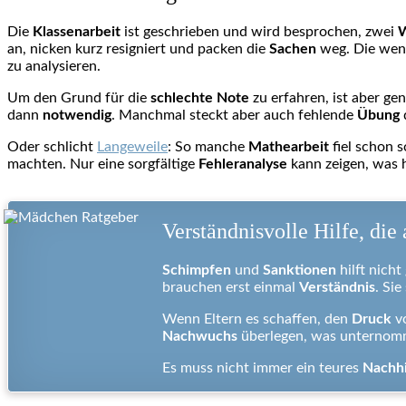
Die
Klassenarbeit
ist geschrieben und wird besprochen, zwei
an, nicken kurz resigniert und packen die
Sachen
weg. Die wen
zu analysieren.
Um den Grund für die
schlechte Note
zu erfahren, ist aber ge
dann
notwendig
. Manchmal steckt aber auch fehlende
Übung
Oder schlicht
Langeweile
: So manche
Mathearbeit
fiel schon s
machten. Nur eine sorgfältige
Fehleranalyse
kann zeigen, was 
Verständnisvolle Hilfe, di
Schimpfen
und
Sanktionen
hilft nich
brauchen erst einmal
Verständnis
. Sie
Wenn Eltern es schaffen, den
Druck
vo
Nachwuchs
überlegen, was unternom
Es muss nicht immer ein teures
Nachhi