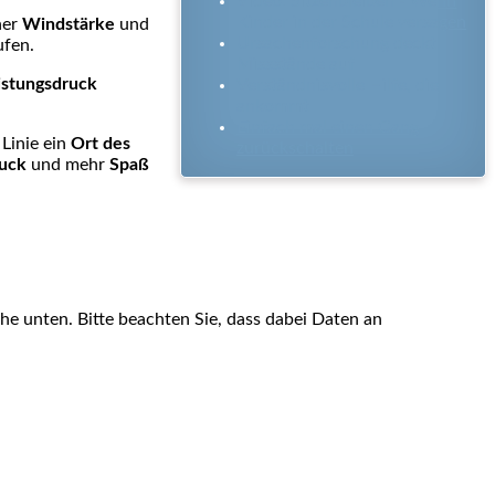
Video: Sitzenbleiben - Wenn
Kinder in der Schule versagen
her
Windstärke
und
Ursachenforschung deckt
ufen.
Missstände auf
istungsdruck
Verständnisvolle Hilfe, die
ankommt
Einfach mal einen Gang
 Linie ein
Ort des
zurückschalten
ruck
und mehr
Spaß
äche unten. Bitte beachten Sie, dass dabei Daten an