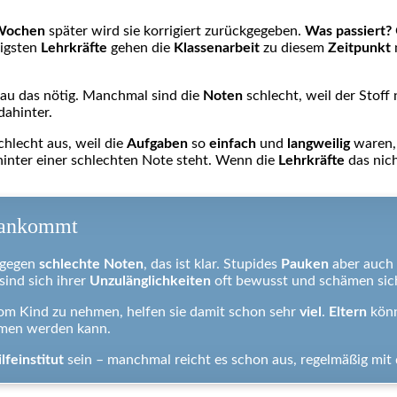
Wochen
später wird sie korrigiert zurückgegeben.
Was passiert?
igsten
Lehrkräfte
gehen die
Klassenarbeit
zu diesem
Zeitpunkt
nau das nötig. Manchmal sind die
Noten
schlecht, weil der Stoff
dahinter.
chlecht aus, weil die
Aufgaben
so
einfach
und
langweilig
waren, 
hinter einer schlechten Note steht. Wenn die
Lehrkräfte
das nich
e ankommt
t gegen
schlechte Noten
, das ist klar. Stupides
Pauken
aber auch 
 sind sich ihrer
Unzulänglichkeiten
oft bewusst und schämen sich
m Kind zu nehmen, helfen sie damit schon sehr
viel
.
Eltern
kön
men werden kann.
lfeinstitut
sein – manchmal reicht es schon aus, regelmäßig mit