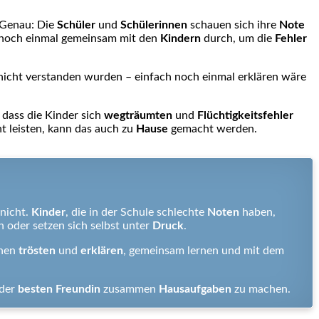
Genau: Die
Schüler
und
Schülerinnen
schauen sich ihre
Note
noch einmal gemeinsam mit den
Kindern
durch, um die
Fehler
 nicht verstanden wurden – einfach noch einmal erklären wäre
dass die Kinder sich
wegträumten
und
Flüchtigkeitsfehler
t leisten, kann das auch zu
Hause
gemacht werden.
nicht.
Kinder
, die in der Schule schlechte
Noten
haben,
 oder setzen sich selbst unter
Druck
.
nen
trösten
und
erklären
, gemeinsam lernen und mit dem
 der
besten Freundin
zusammen
Hausaufgaben
zu machen.