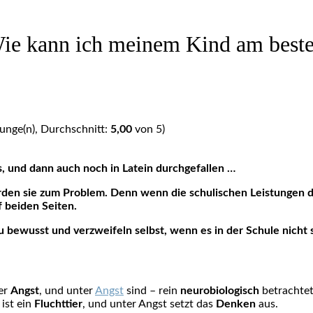
Wie kann ich meinem Kind am beste
nge(n), Durchschnitt:
5,00
von 5)
hs, und dann auch noch in Latein durchgefallen …
werden sie zum Problem. Denn wenn die schulischen Leistungen
f beiden Seiten.
u bewusst und verzweifeln selbst, wenn es in der Schule nicht s
er
Angst
, und unter
Angst
sind – rein
neurobiologisch
betrachtet
ist ein
Fluchttier
, und unter Angst setzt das
Denken
aus.