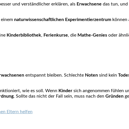
besser und verständlicher erklären, als
Erwachsene
das tun, und
n einem
naturwissenschaftlichen Experimentierzentrum
können 
eine
Kinderbibliothek
,
Ferienkurse
, die
Mathe-Genies
oder ähnli
rwachsenen
entspannt bleiben. Schlechte
Noten
sind kein
Todes
nktioniert, wie es soll. Wenn
Kinder
sich angenommen fühlen und
rdnung
. Sollte das nicht der Fall sein, muss nach den
Gründen
ge
en Eltern helfen