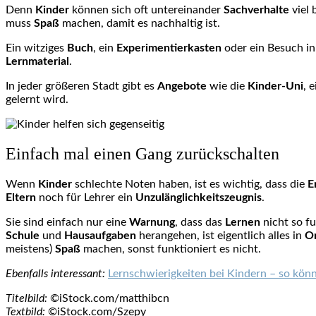
Denn
Kinder
können sich oft untereinander
Sachverhalte
viel 
muss
Spaß
machen, damit es nachhaltig ist.
Ein witziges
Buch
, ein
Experimentierkasten
oder ein Besuch i
Lernmaterial
.
In jeder größeren Stadt gibt es
Angebote
wie die
Kinder-Uni
, 
gelernt wird.
Einfach mal einen Gang zurückschalten
Wenn
Kinder
schlechte Noten haben, ist es wichtig, dass die
E
Eltern
noch für Lehrer ein
Unzulänglichkeitszeugnis
.
Sie sind einfach nur eine
Warnung
, dass das
Lernen
nicht so fu
Schule
und
Hausaufgaben
herangehen, ist eigentlich alles in
O
meistens)
Spaß
machen, sonst funktioniert es nicht.
Ebenfalls interessant:
Lernschwierigkeiten bei Kindern – so könn
Titelbild:
©iStock.com/matthibcn
Textbild:
©iStock.com/Szepy