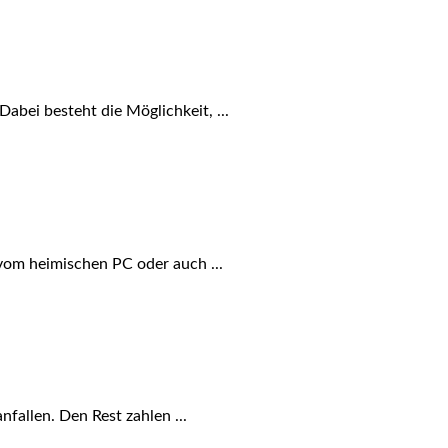
abei besteht die Möglichkeit, ...
vom heimischen PC oder auch ...
fallen. Den Rest zahlen ...