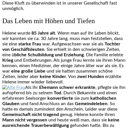
Diese Kluft zu überwinden ist in unserer Gesellschaft fast
unmöglich.
Das Leben mit Höhen und Tiefen
Helene wurde
85 Jahre alt
. Wenn man auf ihr Leben blickt,
wir kannten sie ca. 30 Jahre lang, muss man feststellen, dass
sie eine
starke Frau
war. Aufgewachsen war sie als
Tochter
von Geschäftsleuten
. Sie erhielt in den schwierigen Zeiten,
eine ü
bliche Schulbildung und Erziehung
. Die Familie erlebte
Krieg
und Entbehrungen. Als junge Frau lernte sie ihren Mann
kennen, einen Mediziner, der einige Jahre älter war als sie. Es
war
eine große Liebe
und sie hatten zusammen schöne
Zeiten, leider aber
keine Kinder
. Von
zwei Hunden
erzählte
Helene immer wieder liebevoll.
Als ihr
Ehemann schwer erkrankte
, pflegte sie ihn
aufopfernd bis zu seinem
Tod
. Durch Bekannte und einen
erfahrenen Seelsorger
konvertierte
sie zum
katholischen
Glauben
und fand Anschluss an das
Gemeindeleben
. So
hatte es damals zumindest den Anschein. Leider war diese
Gemeinschaft nicht tragend
genug. Helene konnte ihren
Mann nicht vergessen
und heute weiß man, dass sie
keine
ausreichende Trauerbewältigung
gefunden hatte. Bis zu