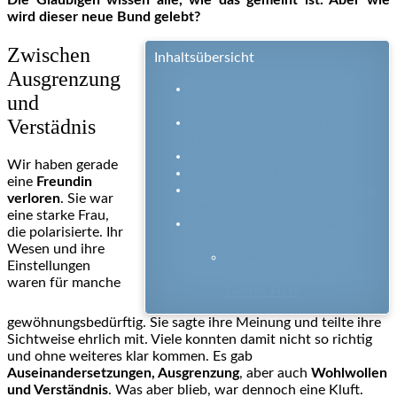
Die Gläubigen wissen alle, wie das gemeint ist. Aber wie
wird dieser neue Bund gelebt?
Zwischen
Inhaltsübersicht
Ausgrenzung
Zwischen Ausgrenzung und
und
Verstädnis
Verstädnis
Das Leben mit Höhen und
Tiefen
Gemeinsamer Urlaub
Wir haben gerade
Ein letztes Aufbäumen
eine
Freundin
Sie starb ohne Trost und ohne
verloren
. Sie war
Beistand
eine starke Frau,
Leid überwinden & Abschied
die polarisierte. Ihr
nehmen
Wesen und ihre
Video:
Einstellungen
Trauerbewältigung mit
waren für manche
Gottes Hilfe
gewöhnungsbedürftig. Sie sagte ihre Meinung und teilte ihre
Sichtweise ehrlich mit. Viele konnten damit nicht so richtig
und ohne weiteres klar kommen. Es gab
Auseinandersetzungen, Ausgrenzung
, aber auch
Wohlwollen
und Verständnis
. Was aber blieb, war dennoch eine Kluft.