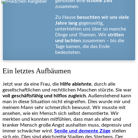
genossen eine
schöne Zeit
zusammen.
Zu Hause
besuchten wir uns viele
Jahre lang
gegenseitig,
unterhielten uns über so manche
Dinge und Themen. Wir
stritten
und lachten
zusammen – bis die
Tage kamen, die das Ende
bedeuteten.
Ein letztes Aufbäumen
Jetzt war da eine Frau, die
Hilfe ablehnte
, durch alle
gesellschaftlichen und rechtlichen Maschen stürzte. Sie war
voll geschäftsfähig und hilflos zugleich
. Außenstehend kann
man in diese Situation nicht eingreifen. Dies wurde mir und
meinem Mann sehr schmerzlich bewusst. Wir musste mit
ansehen, wie ein Mensch sich selbst demontierte. Wir
merkten und konnten mitfühlen, dass man als alter und
kranker Mensch große Angst aushalten muss, depressiv und
immer schwächer wird.
Senile und demente Züge
stellen
sich ein. Dies sind gleichzeitig Stadien des Sterbens. Der