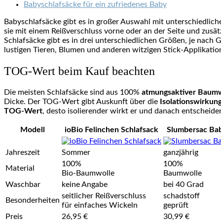
Babyschlafsäcke für ein zufriedenes Baby
Babyschlafsäcke gibt es in großer Auswahl mit unterschiedlic
sie mit einem Reißverschluss vorne oder an der Seite und zusät
Schlafsäcke gibt es in drei unterschiedlichen Größen, je nac
lustigen Tieren, Blumen und anderen witzigen Stick-Applikatio
TOG-Wert beim Kauf beachten
Die meisten Schlafsäcke sind aus 100%
atmungsaktiver Baum
Dicke. Der TOG-Wert gibt Auskunft über die
Isolationswirkun
TOG-Wert
, desto isolierender wirkt er und danach entscheide
Modell
ioBio Felinchen Schlafsack
Slumbersac Bab
Jahreszeit
Sommer
ganzjährig
100%
100%
Material
Bio-Baumwolle
Baumwolle
Waschbar
keine Angabe
bei 40 Grad
seitlicher Reißverschluss
schadstoff
Besonderheiten
für einfaches Wickeln
geprüft
Preis
26,95 €
30,99 €