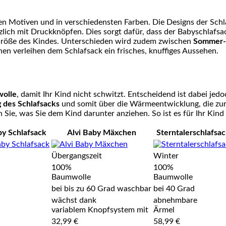
hen Motiven und in verschiedensten Farben. Die Designs der Sch
zlich mit Druckknöpfen. Dies sorgt dafür, dass der Babyschlafsa
h Größe des Kindes. Unterschieden wird zudem zwischen
Sommer- 
nen verleihen dem Schlafsack ein frisches, knuffiges Aussehen.
wolle
, damit Ihr Kind nicht schwitzt. Entscheidend ist dabei je
g des Schlafsacks
und somit über die Wärmeentwicklung, die zur 
n Sie, was Sie dem Kind darunter anziehen. So ist es für Ihr Kin
y Schlafsack
Alvi Baby Mäxchen
Sterntalerschlafsa
Übergangszeit
Winter
100%
100%
Baumwolle
Baumwolle
bei bis zu 60 Grad waschbar
bei 40 Grad
wächst dank
abnehmbare
variablem Knopfsystem mit
Ärmel
32,99 €
58,99 €