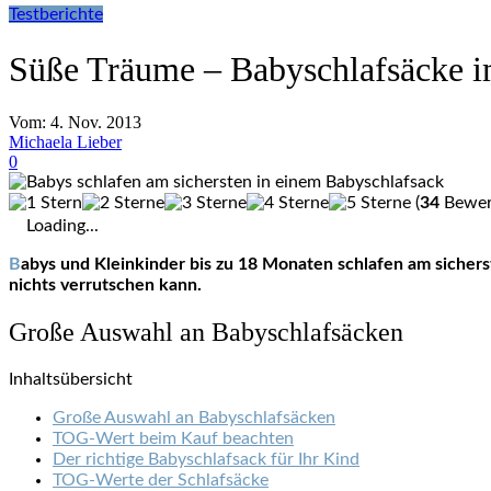
Testberichte
Süße Träume – Babyschlafsäcke i
Vom:
4. Nov. 2013
Michaela Lieber
0
(
34
Bewert
Loading...
Babys und Kleinkinder bis zu 18 Monaten schlafen am sichersten in einem Babyschlafsack. Dieser hüllt sie kuschelig ein und wärmt sie gleichmäßig, da im Gegensatz zu einer Decke
nichts verrutschen kann.
Große Auswahl an Babyschlafsäcken
Inhaltsübersicht
Große Auswahl an Babyschlafsäcken
TOG-Wert beim Kauf beachten
Der richtige Babyschlafsack für Ihr Kind
TOG-Werte der Schlafsäcke