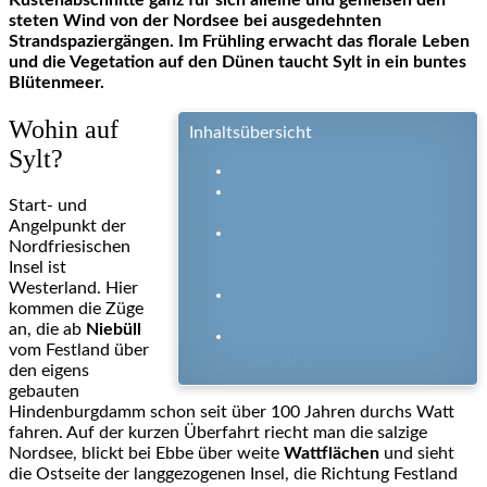
Küstenabschnitte ganz für sich alleine und genießen den
steten Wind von der Nordsee bei ausgedehnten
Strandspaziergängen. Im Frühling erwacht das florale Leben
und die Vegetation auf den Dünen taucht Sylt in ein buntes
Blütenmeer.
Wohin auf
Inhaltsübersicht
Sylt?
Wohin auf Sylt?
Video: Sylt - Eine
Start- und
Liebeserklärung in 3 Akten
Angelpunkt der
Luxushotels und
Nordfriesischen
Ferienwohungen direkt am
Insel ist
Strand
Westerland. Hier
Kampen Meerblick in der
kommen die Züge
Sansibar genießen
an, die ab
Niebüll
Urlaub auf Sylt für jeden
vom Festland über
Geldbeutel
den eigens
gebauten
Hindenburgdamm schon seit über 100 Jahren durchs Watt
fahren. Auf der kurzen Überfahrt riecht man die salzige
Nordsee, blickt bei Ebbe über weite
Wattflächen
und sieht
die Ostseite der langgezogenen Insel, die Richtung Festland