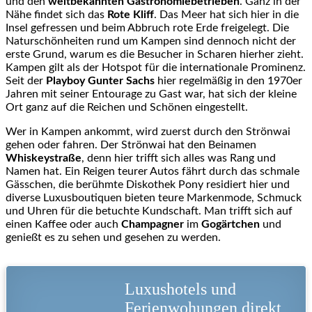
und den
weltbekannten Gastronomiebetrieben
. Ganz in der
Nähe findet sich das
Rote Kliff
. Das Meer hat sich hier in die
Insel gefressen und beim Abbruch rote Erde freigelegt. Die
Naturschönheiten rund um Kampen sind dennoch nicht der
erste Grund, warum es die Besucher in Scharen hierher zieht.
Kampen gilt als der Hotspot für die internationale Prominenz.
Seit der
Playboy Gunter Sachs
hier regelmäßig in den 1970er
Jahren mit seiner Entourage zu Gast war, hat sich der kleine
Ort ganz auf die Reichen und Schönen eingestellt.
Wer in Kampen ankommt, wird zuerst durch den Strönwai
gehen oder fahren. Der Strönwai hat den Beinamen
Whiskeystraße
, denn hier trifft sich alles was Rang und
Namen hat. Ein Reigen teurer Autos fährt durch das schmale
Gässchen, die berühmte Diskothek Pony residiert hier und
diverse Luxusboutiquen bieten teure Markenmode, Schmuck
und Uhren für die betuchte Kundschaft. Man trifft sich auf
einen Kaffee oder auch
Champagner
im
Gogärtchen
und
genießt es zu sehen und gesehen zu werden.
Luxushotels und
Ferienwohungen direkt